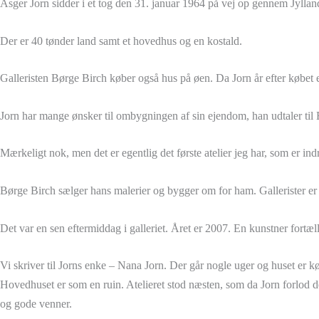
Asger Jorn sidder i et tog den 31. januar 1964 på vej op gennem Jylla
Der er 40 tønder land samt et hovedhus og en kostald.
Galleristen Børge Birch køber også hus på øen. Da Jorn år efter købet
Jorn har mange ønsker til ombygningen af sin ejendom, han udtaler til 
Mærkeligt nok, men det er egentlig det første atelier jeg har, som er indr
Børge Birch sælger hans malerier og bygger om for ham. Gallerister er v
Det var en sen eftermiddag i galleriet. Året er 2007. En kunstner fort
Vi skriver til Jorns enke – Nana Jorn. Der går nogle uger og huset er k
Hovedhuset er som en ruin. Atelieret stod næsten, som da Jorn forlod 
og gode venner.