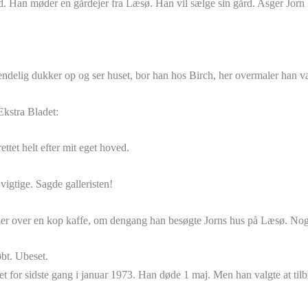
nd. Han møder en gårdejer fra Læsø. Han vil sælge sin gård. Asger Jor
 endelig dukker op og ser huset, bor han hos Birch, her overmaler han 
Ekstra Bladet:
ettet helt efter mit eget hoved.
igtige. Sagde galleristen!
æller over en kop kaffe, om dengang han besøgte Jorns hus på Læsø. Noge
øbt. Ubeset.
det for sidste gang i januar 1973. Han døde 1 maj. Men han valgte at t