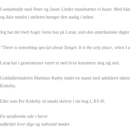
I samarbejde med Peter og Janne Linder istandsætter vi huset. Med hånd
og ikke mindst i atelieret hænger den stadig i luften.
Jeg har det med Asger Jorns hus på Læsø, som den amerikanske digter A
”There is something special about Tanger. It is the only place, when I 
Læsø har i generationer været et sted hvor kunstnere slog sig ned.
Guldaldermaleren Martinus Rørby maler en mand med søkikkert stående på
Kirkeby.
Eller som Per Kirkeby så smukt skriver i sin bog LÆS Ø:
En sandbanke ude i havet
udfældet hvor tåge og saltvand mødes