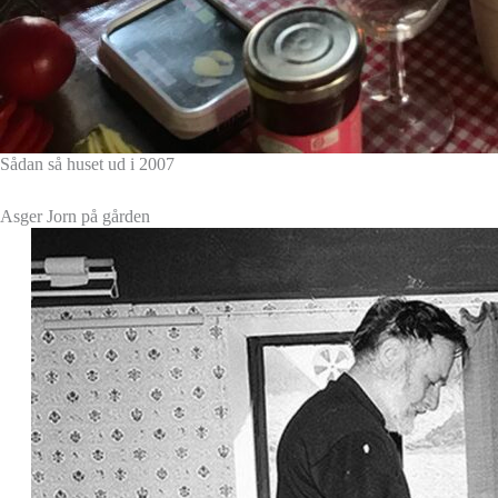
Sådan så huset ud i 2007
Asger Jorn på gården