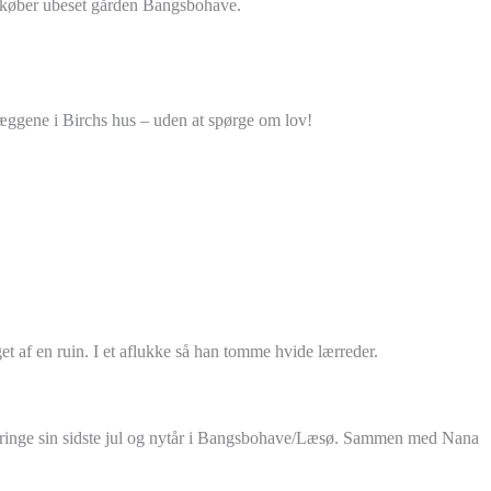
n køber ubeset gården Bangsbohave.
væggene i Birchs hus – uden at spørge om lov!
t af en ruin. I et aflukke så han tomme hvide lærreder.
ilbringe sin sidste jul og nytår i Bangsbohave/Læsø. Sammen med Nana