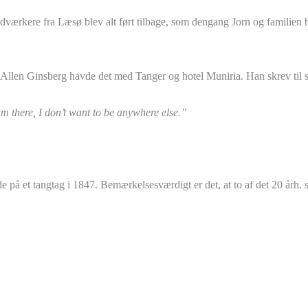
værkere fra Læsø blev alt ført tilbage, som dengang Jorn og familien b
llen Ginsberg havde det med Tanger og hotel Muniria. Han skrev til si
am there, I don’t want to be anywhere else.”
 et tangtag i 1847. Bemærkelsesværdigt er det, at to af det 20 årh. stø